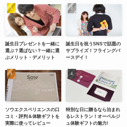
誕生日プレゼントを一緒に
誕生日を祝うSNSで話題の
選ぶ？選ばない？一緒に選
サプライズ！フライングバ
ぶメリット・デメリット
ースデイ！
ソウエクスペリエンスの口
特別な日に贈るなら泊まれ
コミ・評判＆体験ギフトを
るレストラン！オーベルジ
実際に使ってレビュー
ュ体験ギフトの魅力!